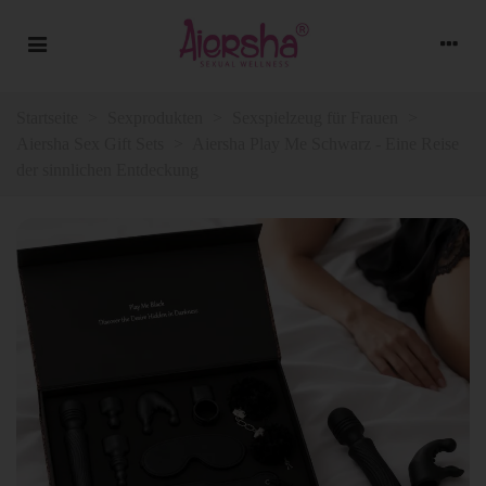
Startseite
>
Sexprodukten
>
Sexspielzeug für Frauen
>
Aiersha Sex Gift Sets
>
Aiersha Play Me Schwarz - Eine Reise
der sinnlichen Entdeckung