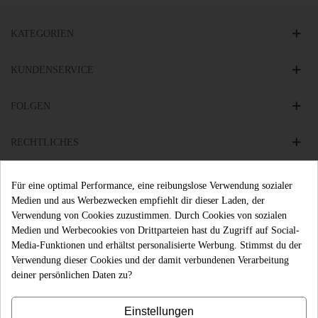
KATEGORIEN
KUNDENSERVICE
FOLGEN
RECHTLICHES
KONTAKT
Für eine optimal Performance, eine reibungslose Verwendung sozialer
Medien und aus Werbezwecken empfiehlt dir dieser Laden, der
Verwendung von Cookies zuzustimmen. Durch Cookies von sozialen
Medien und Werbecookies von Drittparteien hast du Zugriff auf Social-
Media-Funktionen und erhältst personalisierte Werbung. Stimmst du der
Preisangaben zzgl. gesetzl. MwSt. und
zzgl. Versand
Verwendung dieser Cookies und der damit verbundenen Verarbeitung
deiner persönlichen Daten zu?
Einstellungen