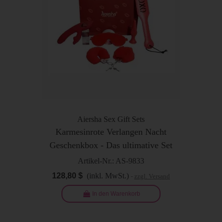
Aiersha Sex Gift Sets
Karmesinrote Verlangen Nacht
Geschenkbox - Das ultimative Set
für gewagte Fantasien
Artikel-Nr.: AS-9833
128,80 $
(inkl. MwSt.)
zzgl. Versand
In den Warenkorb