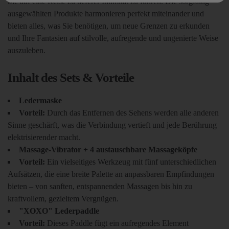
Sie auf eine Reise zu tieferer Intimität zu führen. Die sorgfältig
ausgewählten Produkte harmonieren perfekt miteinander und
bieten alles, was Sie benötigen, um neue Grenzen zu erkunden
und Ihre Fantasien auf stilvolle, aufregende und ungenierte Weise
auszuleben.
Inhalt des Sets & Vorteile
Ledermaske
Vorteil:
Durch das Entfernen des Sehens werden alle anderen
Sinne geschärft, was die Verbindung vertieft und jede Berührung
elektrisierender macht.
Massage-Vibrator + 4 austauschbare Massageköpfe
Vorteil:
Ein vielseitiges Werkzeug mit fünf unterschiedlichen
Aufsätzen, die eine breite Palette an anpassbaren Empfindungen
bieten – von sanften, entspannenden Massagen bis hin zu
kraftvollem, gezieltem Vergnügen.
"XOXO" Lederpaddle
Vorteil:
Dieses Paddle fügt ein aufregendes Element