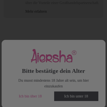
über die Vorteile einer Großhandelspartnerschaft.
Mehr erfahren
Beschreibung
Aiersha Play Me Schwarz - Eine Reise der
Bitte bestätige dein Alter
sinnlichen Entdeckung
Du musst mindestens 18 Jahre alt sein, um hier
einzukaufen
Entdecken Sie eine Welt voller eleganter Kontrolle und sinnlicher
Ich bin über 18
Ich bin unter 18
Erkundung mit dem
Aiersha Play Me Schwarz
Set. Diese
exquisite 8-teilige Kollektion ist meisterhaft zusammengestellt, um